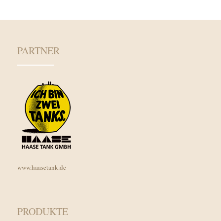
PARTNER
www.haasetank.de
PRODUKTE