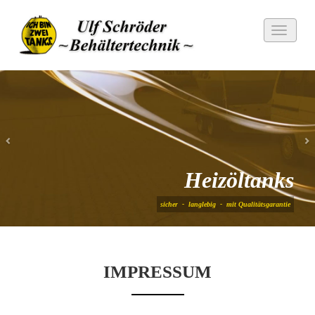
Toggle
navigati
Zurück
Heizöltanks
sicher - langlebig - mit Qualitätsgarantie
IMPRESSUM