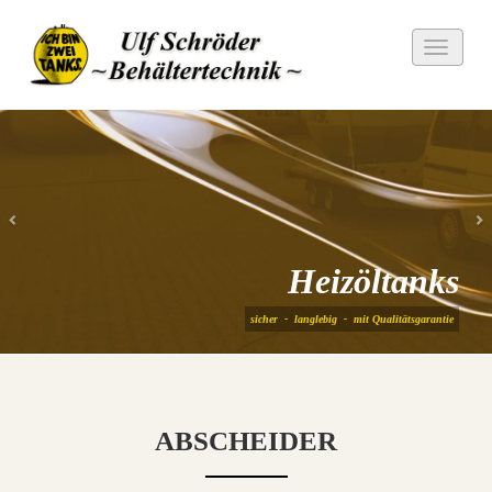
Toggle
navigati
Zurück
Heizöltanks
sicher - langlebig - mit Qualitätsgarantie
ABSCHEIDER