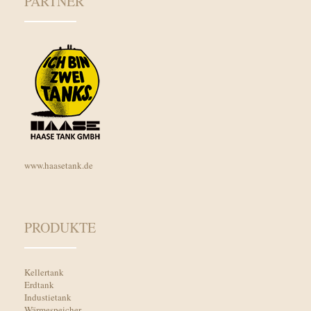
PARTNER
www.haasetank.de
PRODUKTE
Kellertank
Erdtank
Industietank
Wärmespeicher